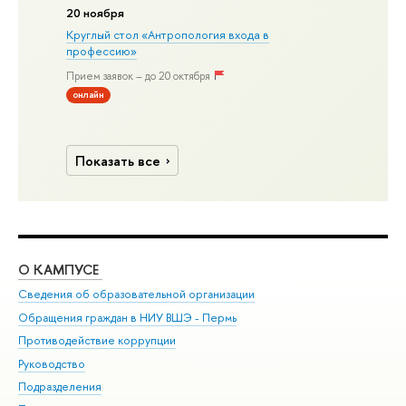
20 ноября
Круглый стол «Антропология входа в
профессию»
Прием заявок – до 20 октября
онлайн
Показать все
О КАМПУСЕ
ОБ
Сведения об образовательной организации
Дов
Обращения граждан в НИУ ВШЭ - Пермь
Ол
Противодействие коррупции
При
Руководство
При
Подразделения
Ин