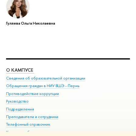
Гуляева Ольга Николаевна
О КАМПУСЕ
ОБ
Сведения об образовательной организации
Дов
Обращения граждан в НИУ ВШЭ - Пермь
Ол
Противодействие коррупции
При
Руководство
При
Подразделения
Ин
Преподаватели и сотрудники
До
Телефонный справочник
Уни
Корпуса и общежития
Обр