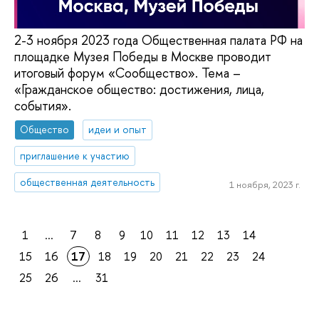
2-3 ноября 2023 года Общественная палата РФ на
площадке Музея Победы в Москве проводит
итоговый форум «Сообщество». Тема –
«Гражданское общество: достижения, лица,
события».
Общество
идеи и опыт
приглашение к участию
общественная деятельность
1 ноября, 2023 г.
1
...
7
8
9
10
11
12
13
14
15
16
17
18
19
20
21
22
23
24
25
26
...
31