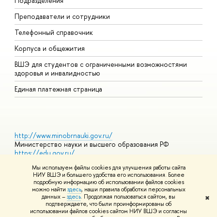
Подразделения
И
Преподаватели и сотрудники
Д
Телефонный справочник
У
Корпуса и общежития
О
ВШЭ для студентов с ограниченными возможностями
здоровья и инвалидностью
Единая платежная страница
http://www.minobrnauki.gov.ru/
Министерство науки и высшего образования РФ
https://edu.gov.ru/
Министерство просвещения РФ
Мы используем файлы cookies для улучшения работы сайта
https://elearning.hse.ru/mooc
НИУ ВШЭ и большего удобства его использования. Более
Массовые открытые онлайн-курсы
подробную информацию об использовании файлов cookies
можно найти
здесь
, наши правила обработки персональных
данных –
здесь
. Продолжая пользоваться сайтом, вы
✖
подтверждаете, что были проинформированы об
© НИУ ВШЭ 1993–2026
Условия использования материалов
использовании файлов cookies сайтом НИУ ВШЭ и согласны
Адреса и контакты
Карта сайта