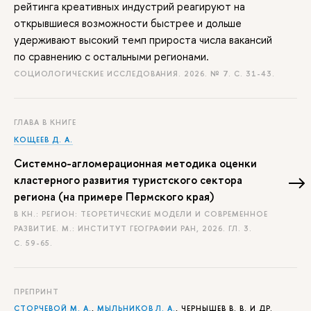
рейтинга креативных индустрий реагируют на
открывшиеся возможности быстрее и дольше
удерживают высокий темп прироста числа вакансий
по сравнению с остальными регионами.
СОЦИОЛОГИЧЕСКИЕ ИССЛЕДОВАНИЯ. 2026. № 7.
С. 31-43.
ГЛАВА В КНИГЕ
КОЩЕЕВ Д. А.
Системно-агломерационная методика оценки
кластерного развития туристского сектора
региона (на примере Пермского края)
В КН.: РЕГИОН: ТЕОРЕТИЧЕСКИЕ МОДЕЛИ И СОВРЕМЕННОЕ
РАЗВИТИЕ. М.: ИНСТИТУТ ГЕОГРАФИИ РАН, 2026. ГЛ. 3.
С. 59-65.
ПРЕПРИНТ
СТОРЧЕВОЙ М. А.
,
МЫЛЬНИКОВ Л. А.
, ЧЕРНЫШЕВ В. В. И ДР.