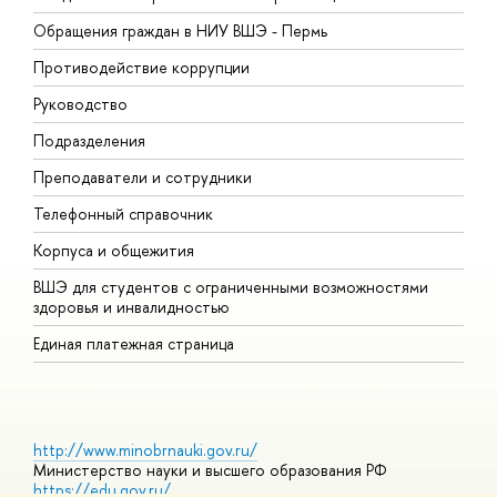
Обращения граждан в НИУ ВШЭ - Пермь
О
Противодействие коррупции
П
Руководство
П
Подразделения
И
Преподаватели и сотрудники
Д
Телефонный справочник
У
Корпуса и общежития
О
ВШЭ для студентов с ограниченными возможностями
здоровья и инвалидностью
Единая платежная страница
http://www.minobrnauki.gov.ru/
Министерство науки и высшего образования РФ
https://edu.gov.ru/