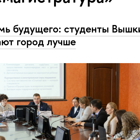
мь будущего: студенты Вышк
ают город лучше