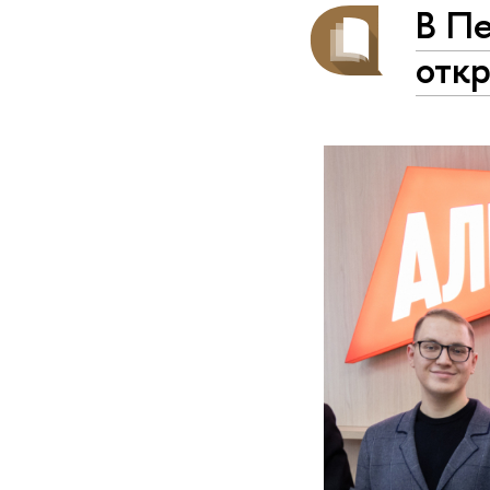
В П
отк