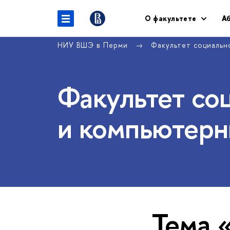
О факультете
А
НИУ ВШЭ в Перми
Факультет социальн
Факультет со
и компьютерн
Тема 