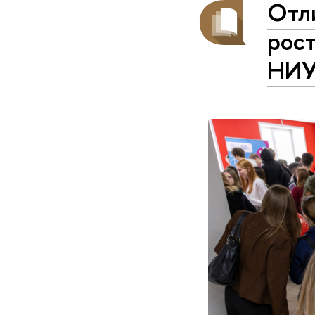
Отл
рос
НИУ