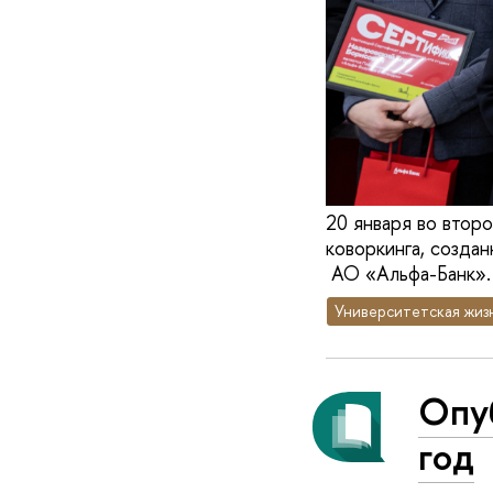
20 января во вто
коворкинга, созда
АО «Альфа-Банк».
Университетская жиз
Опу
год