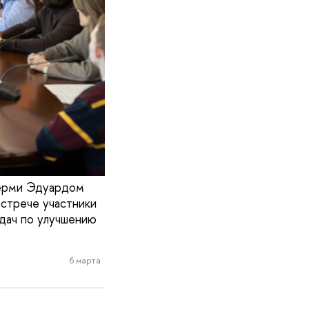
Перми Эдуардом
встрече участники
адач по улучшению
6 марта