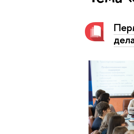
Пер
дел