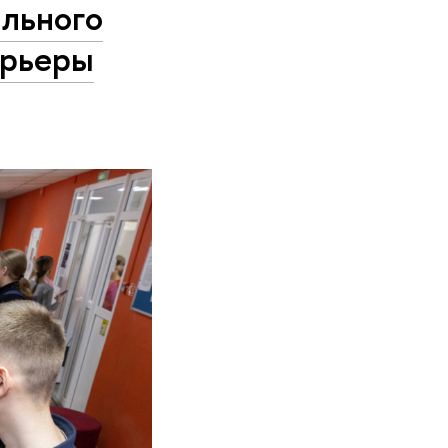
ального
арьеры