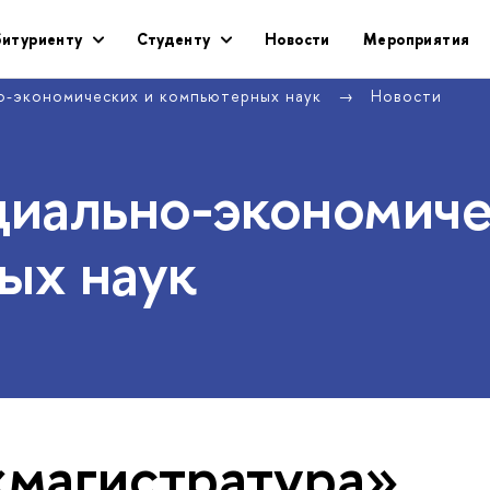
битуриенту
Студенту
Новости
Мероприятия
о-экономических и компьютерных наук
Новости
циально-экономич
ых наук
«магистратура»