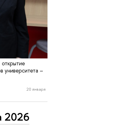
 открытие
ов университета –
20 января
а 2026