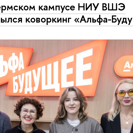
ермском кампусе НИУ ВШЭ
рылся коворкинг «Альфа-Буд