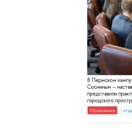
В Пермском кампу
Сосниным – настав
представили практ
городского простр
Образование
сту