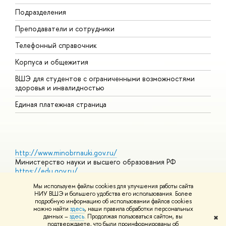
Подразделения
И
Преподаватели и сотрудники
Д
Телефонный справочник
У
Корпуса и общежития
О
ВШЭ для студентов с ограниченными возможностями
здоровья и инвалидностью
Единая платежная страница
http://www.minobrnauki.gov.ru/
Министерство науки и высшего образования РФ
https://edu.gov.ru/
Министерство просвещения РФ
Мы используем файлы cookies для улучшения работы сайта
https://elearning.hse.ru/mooc
НИУ ВШЭ и большего удобства его использования. Более
Массовые открытые онлайн-курсы
подробную информацию об использовании файлов cookies
можно найти
здесь
, наши правила обработки персональных
данных –
здесь
. Продолжая пользоваться сайтом, вы
✖
подтверждаете, что были проинформированы об