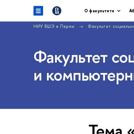
О факультете
А
НИУ ВШЭ в Перми
Факультет социальн
Факультет со
и компьютерн
Тема 