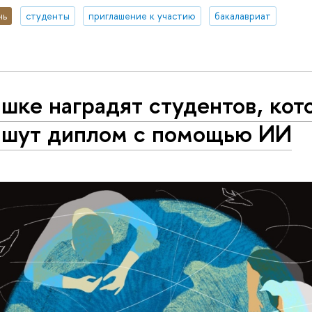
нь
студенты
приглашение к участию
бакалавриат
шке наградят студентов, кот
ишут диплом с помощью ИИ