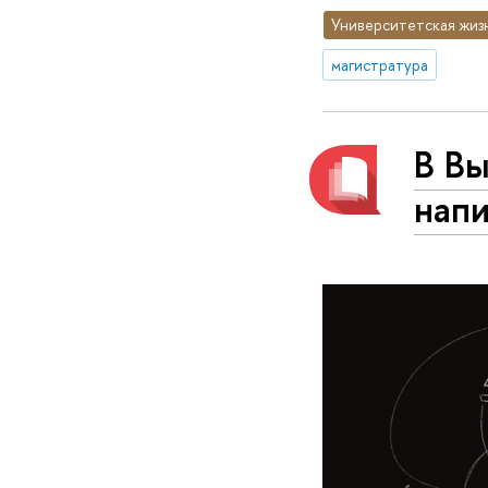
Университетская жиз
магистратура
В Вы
нап