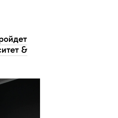
ройдет
ситет &