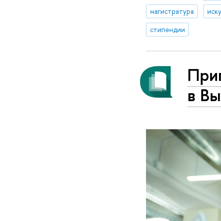
магистратура
иск
стипендии
При
в Вы