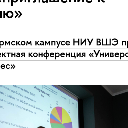
ию»
ермском кампусе НИУ ВШЭ п
ектная конференция «Универ
нес»