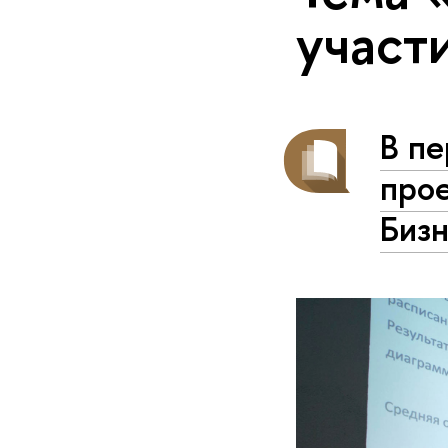
участ
В п
про
Биз