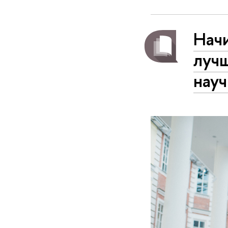
Начи
луч
нау