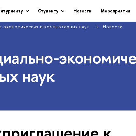
битуриенту
Студенту
Новости
Мероприятия
о-экономических и компьютерных наук
Новости
циально-экономич
ых наук
«приглашение к