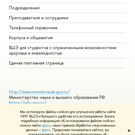
Подразделения
И
Преподаватели и сотрудники
Д
Телефонный справочник
У
Корпуса и общежития
О
ВШЭ для студентов с ограниченными возможностями
здоровья и инвалидностью
Единая платежная страница
http://www.minobrnauki.gov.ru/
Министерство науки и высшего образования РФ
https://edu.gov.ru/
Министерство просвещения РФ
Мы используем файлы cookies для улучшения работы сайта
https://elearning.hse.ru/mooc
НИУ ВШЭ и большего удобства его использования. Более
Массовые открытые онлайн-курсы
подробную информацию об использовании файлов cookies
можно найти
здесь
, наши правила обработки персональных
данных –
здесь
. Продолжая пользоваться сайтом, вы
✖
подтверждаете, что были проинформированы об