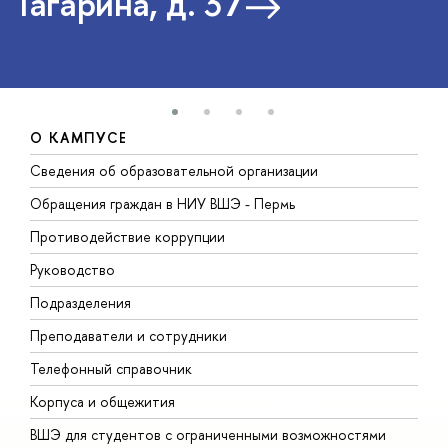
Гагарина, д. 37
О КАМПУСЕ
Сведения об образовательной организации
Д
Обращения граждан в НИУ ВШЭ - Пермь
О
Противодействие коррупции
П
Руководство
П
Подразделения
И
Преподаватели и сотрудники
Д
Телефонный справочник
У
Корпуса и общежития
О
ВШЭ для студентов с ограниченными возможностями