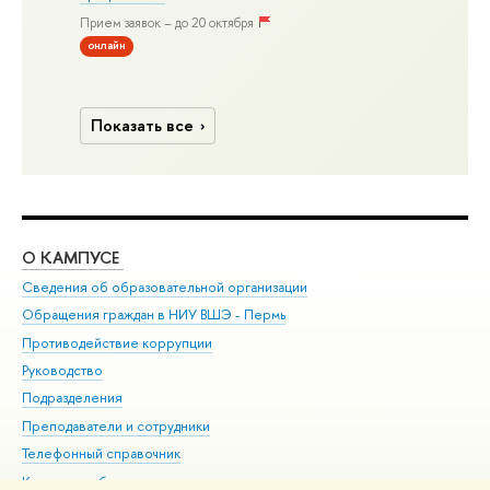
Прием заявок – до 20 октября
онлайн
Показать все
О КАМПУСЕ
ОБ
Сведения об образовательной организации
Дов
Обращения граждан в НИУ ВШЭ - Пермь
Ол
Противодействие коррупции
При
Руководство
При
Подразделения
Ин
Преподаватели и сотрудники
До
Телефонный справочник
Уни
Корпуса и общежития
Обр