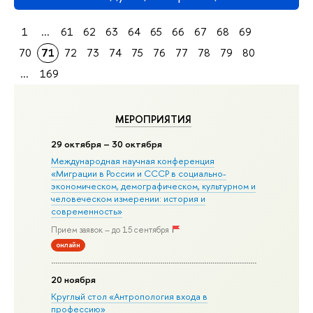
1
...
61
62
63
64
65
66
67
68
69
70
71
72
73
74
75
76
77
78
79
80
...
169
МЕРОПРИЯТИЯ
29 октября – 30 октября
Международная научная конференция
«Миграции в Росcии и СССР в социально-
экономическом, демографическом, культурном и
человеческом измерении: история и
современность»
Прием заявок – до 15 сентября
онлайн
20 ноября
Круглый стол «Антропология входа в
профессию»