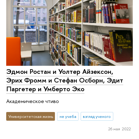
Эдмон Ростан и Уолтер Айзексон,
Эрих Фромм и Стефан Осборн, Эдит
Паргетер и Умберто Эко
Академическое чтиво
Университетская жизнь
не учеба
взгляд ученого
26 мая 2022