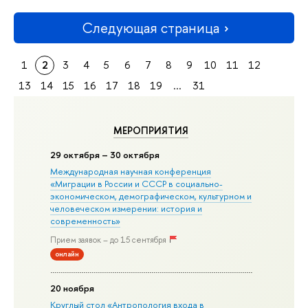
Следующая страница
1
2
3
4
5
6
7
8
9
10
11
12
13
14
15
16
17
18
19
...
31
МЕРОПРИЯТИЯ
29 октября – 30 октября
Международная научная конференция
«Миграции в Росcии и СССР в социально-
экономическом, демографическом, культурном и
человеческом измерении: история и
современность»
Прием заявок – до 15 сентября
онлайн
20 ноября
Круглый стол «Антропология входа в