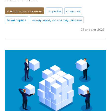
Университетская жизнь
не учеба
студенты
бакалавриат
международное сотрудничество
23 апреля 2025