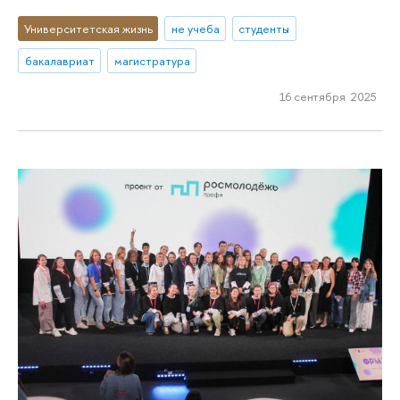
Университетская жизнь
не учеба
студенты
бакалавриат
магистратура
16 сентября 2025