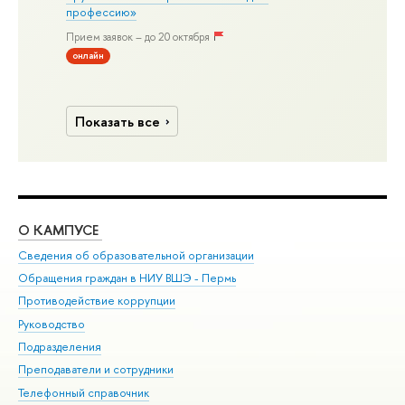
профессию»
Прием заявок – до 20 октября
онлайн
Показать все
О КАМПУСЕ
ОБ
Сведения об образовательной организации
Дов
Обращения граждан в НИУ ВШЭ - Пермь
Ол
Противодействие коррупции
При
Руководство
При
Подразделения
Ин
Преподаватели и сотрудники
До
Телефонный справочник
Уни