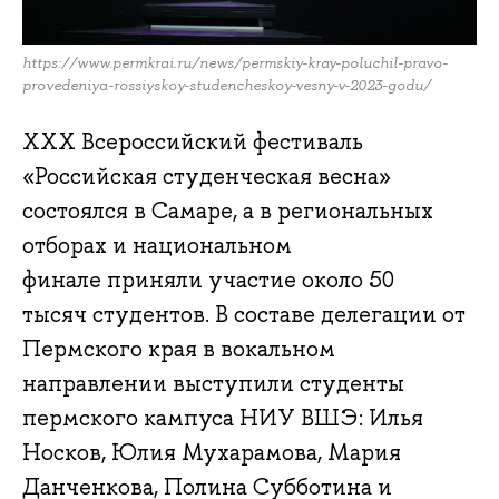
https://www.permkrai.ru/news/permskiy-kray-poluchil-pravo-
provedeniya-rossiyskoy-studencheskoy-vesny-v-2023-godu/
XXX Всероссийский фестиваль
«Российская студенческая весна»
состоялся в Самаре, а в региональных
отборах и национальном
финале приняли участие около 50
тысяч студентов. В составе делегации от
Пермского края в вокальном
направлении выступили студенты
пермского кампуса НИУ ВШЭ: Илья
Носков, Юлия Мухарамова, Мария
Данченкова, Полина Субботина и