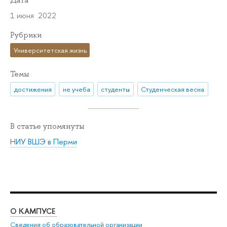
Дата
1 июня 2022
Рубрики
Университетская жизнь
Темы
достижения
не учеба
студенты
Студенческая весна
В статье упомянуты
НИУ ВШЭ в Перми
О КАМПУСЕ
ОБ
Сведения об образовательной организации
Дов