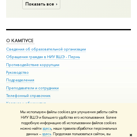
Показать все
О КАМПУСЕ
ОБ
Сведения об образовательной организации
Дов
Обращения граждан в НИУ ВШЭ - Пермь
Ол
Противодействие коррупции
При
Руководство
При
Подразделения
Ин
Преподаватели и сотрудники
До
Телефонный справочник
Уни
Корпуса и общежития
Обр
ВШЭ для студентов с ограниченными возможностями
Мы используем файлы cookies для улучшения работы сайта
здоровья и инвалидностью
НИУ ВШЭ и большего удобства его использования. Более
подробную информацию об использовании файлов cookies
Единая платежная страница
можно найти
здесь
, наши правила обработки персональных
данных –
здесь
. Продолжая пользоваться сайтом, вы
✖