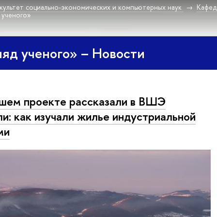
культет социально-экономических и компьютерных наук
Кафед
д ученого»
ляд ученого» – Новости
шем проекте рассказали в ВШЭ
и: как изучали жилье индустриальной
ми