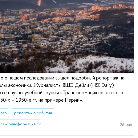
то о нашем исследовании вышел подробный репортаж на
олы экономики. Журналисты ВШЭ Дейли (HSE Daily)
оте научно-учебной группы «Трансформация советского
930-х – 1950-е гг. на примере Перми».
ного
репортаж о событии
па «Трансформация советского города в конце 1930-х - 1950-е гг. на приме
25 мая