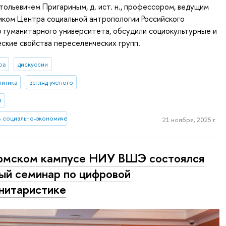
ольевичем Пригариным, д. ист. н., профессором, ведущим
иком Центра социальной антропологии Российского
 гуманитарного университета, обсудили социокультурные и
ские свойства переселенческих групп.
ра
дискуссии
литика
взгляд ученого
и
 социально-экономическом, демографическом, культурном и человеческом из
21 ноября, 2025 г.
рмском кампусе НИУ ВШЭ состоялся
ый семинар по цифровой
нитаристике