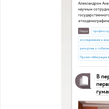
Александром Анат
научным сотрудн
государственного
этнодемографиче
Наука
профессо
исследования и ана
репортаж о событи
Проект «Миграции в
В пе
перв
гума