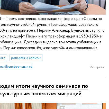
Э – Пермь состоялась ежегодная конференция «Соседи по
тель научно-учебной группы «Трансформация советского
50-е гг. на примере г. Перми» Александр Глушков выступил с
ской ландшафт Перми и его трансформация в 1930-1950-е
урбанизации». Докладчик выделил три этапа урбанизации в
и Перми: «поселковый», «заводской» и «миграционный».
ного
репортаж о событии
па «Трансформация советского города в конце 1930-х - 1950-е гг. на приме
25 апреля
одим итоги научного семинара по
культурным аспектам миграций