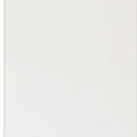
мерении (кейсы Пермского края и Республики Тыва в 1920-х – начале 1960