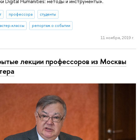
и Digital Humanities: методы и инструменты».
т
профессора
студенты
астер-классы
репортаж о событии
11 ноября, 2019 г.
ытые лекции профессоров из Москвы
тера