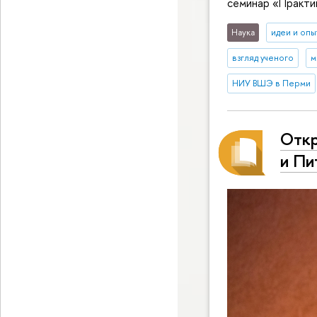
семинар «Практик
Наука
идеи и опы
взгляд ученого
м
НИУ ВШЭ в Перми
Откр
и Пи