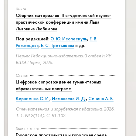
Книга
Сборник материалов III студенческой научно-
практической конференции имени Льва
Львовича Любимова
Под редакцией:
О. Ю. Исопескуль
,
Е. В.
Роженцова
,
Е. С. Третьякова
и др.
Пермь: Редакционно-издательский отдел НИУ
ВШЭ-Пермь, 2025.
Статья
Цифровое сопровождение гуманитарных
образовательных программ
Корниенко С. И.
,
Исмакаева И. Д.
,
Сенина А. В.
Отечественная и зарубежная педагогика. 2026.
Т. 1. № 2(113).
С. 91-102.
ре г. Перми»
Глава в книге
Городское пространство и городская среда