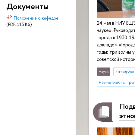
Документы
Положение о кафедре
24 мая в НИУ ВШ
(PDF, 113 Кб)
науке». Руководи
города в 1930-19
докладом «Город
годы: три волны 
советской истори
Наука
взгляд уче
Научно-учебная груп
Подв
этно