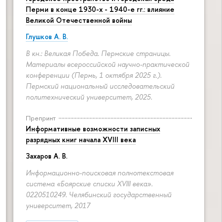
Перми в конце 1930-х - 1940-е гг.: влияние
Великой Отечественной войны
Глушков А. В.
В кн.: Великая Победа. Пермские страницы.
Материалы всероссийской научно-практической
конференции (Пермь, 1 октября 2025 г.).
Пермский национальный исследовательский
политехнический университет, 2025.
Препринт
Информативные возможности записных
разрядных книг начала XVIII века
Захаров А. В.
Информационно-поисковая полнотекстовая
система «Боярские списки XVIII века».
0220510249. Челябинский государственный
университет, 2017