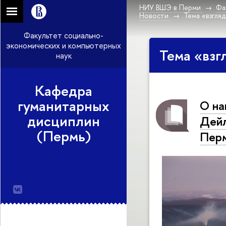
НИУ ВШЭ в Перми
Фа
Новости
Тема «взгля
Факультет социально-
экономических и компьютерных
Тема «взг
наук
Кафедра
гуманитарных
О на
дисциплин
Дейл
(Пермь)
Пер