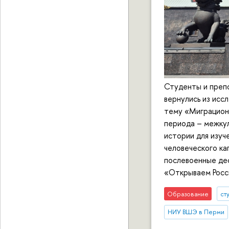
Студенты и преп
вернулись из исс
тему «Миграцион
периода – межкул
истории для изуч
человеческого ка
послевоенные дес
«Открываем Росс
Образование
ст
НИУ ВШЭ в Перми