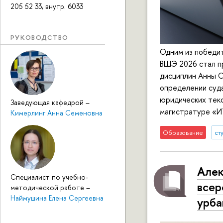
205 52 33, внутр. 6033
РУКОВОДСТВО
Одним из победи
ВШЭ 2026 стал п
дисциплин Анны 
определении суда
юридических текс
Заведующая кафедрой
–
магистратуре «И
Кимерлинг Анна Семеновна
Образование
ст
Алек
Специалист по учебно-
всер
методической работе
–
Наймушина Елена Сергеевна
урба