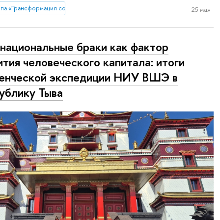
па «Трансформация советского города в конце 1930-х - 1950-е гг. на приме
25 мая
ациональные браки как фактор
ития человеческого капитала: итоги
енческой экспедиции НИУ ВШЭ в
ублику Тыва