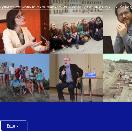
культет социально-экономических и компьютерных наук
Кафед
Еще