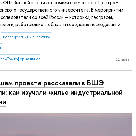
ук ФГН Высшей школы экономики совместно с Центром
енского государственного университета. В мероприятии
исследователи со всей России – историки, географы,
пологи, работающие в области городских исследований.
исследования и аналитика
и
па «Трансформация советского города в конце 1930-х - 1950-е гг. на приме
11 июня
шем проекте рассказали в ВШЭ
и: как изучали жилье индустриальной
ми