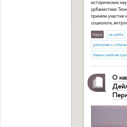
исторических на
урбанистики Тюм
приняли участие 
социологи, антро
Наука
не учеба
репортаж о событи
Научно-учебная груп
О на
Дейл
Пер