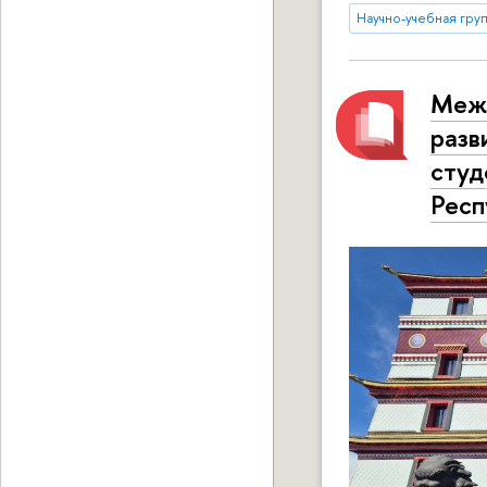
Научно-учебная груп
Межн
разв
студ
Респ