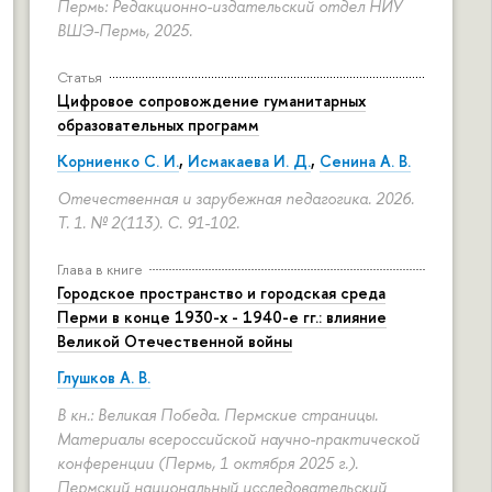
Пермь: Редакционно-издательский отдел НИУ
ВШЭ-Пермь, 2025.
Статья
Цифровое сопровождение гуманитарных
образовательных программ
Корниенко С. И.
,
Исмакаева И. Д.
,
Сенина А. В.
Отечественная и зарубежная педагогика. 2026.
Т. 1. № 2(113).
С. 91-102.
Глава в книге
Городское пространство и городская среда
Перми в конце 1930-х - 1940-е гг.: влияние
Великой Отечественной войны
Глушков А. В.
В кн.: Великая Победа. Пермские страницы.
Материалы всероссийской научно-практической
конференции (Пермь, 1 октября 2025 г.).
Пермский национальный исследовательский