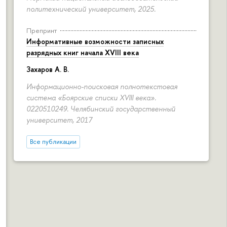
политехнический университет, 2025.
Препринт
Информативные возможности записных
разрядных книг начала XVIII века
Захаров А. В.
Информационно-поисковая полнотекстовая
система «Боярские списки XVIII века».
0220510249. Челябинский государственный
университет, 2017
Все публикации