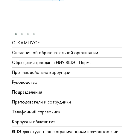
О КАМПУСЕ
ОБР
Сведения об образовательной организации
Довуз
Обращения граждан в НИУ ВШЭ - Пермь
Олим
Противодействие коррупции
Прием
Руководство
Прием
Подразделения
Иност
Преподаватели и сотрудники
Допол
Телефонный справочник
Униве
Корпуса и общежития
Обрат
ВШЭ для студентов с ограниченными возможностями