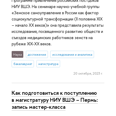
Программе привлечения российских постдоков
НИУ ВШЭ. На семинаре научно-учебной группы
«Земское самоуправление в России как фактор
социокультурной трансформации (II половина XIX
– начало XX веков)» она представила результаты
исследования, посвященного развитию обществ и
съездов медицинских работников земств на
рубеже XIX-XX веков.
Наука
достижения
исследования и аналитика
бакалавриат
магистратура
20 октября, 2023 г.
Как подготовиться к поступлению
в магистратуру НИУ ВШЭ – Пермь:
запись мастер-класса