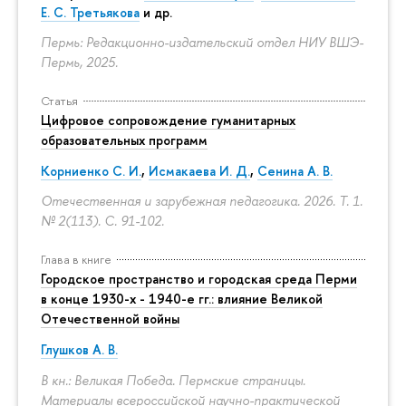
Е. С. Третьякова
и др.
Пермь: Редакционно-издательский отдел НИУ ВШЭ-
Пермь, 2025.
Статья
Цифровое сопровождение гуманитарных
образовательных программ
Корниенко С. И.
,
Исмакаева И. Д.
,
Сенина А. В.
Отечественная и зарубежная педагогика. 2026. Т. 1.
№ 2(113).
С. 91-102.
Глава в книге
Городское пространство и городская среда Перми
в конце 1930-х - 1940-е гг.: влияние Великой
Отечественной войны
Глушков А. В.
В кн.: Великая Победа. Пермские страницы.
Материалы всероссийской научно-практической