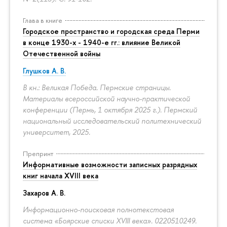
Глава в книге
Городское пространство и городская среда Перми
в конце 1930-х - 1940-е гг.: влияние Великой
Отечественной войны
Глушков А. В.
В кн.: Великая Победа. Пермские страницы.
Материалы всероссийской научно-практической
конференции (Пермь, 1 октября 2025 г.). Пермский
национальный исследовательский политехнический
университет, 2025.
Препринт
Информативные возможности записных разрядных
книг начала XVIII века
Захаров А. В.
Информационно-поисковая полнотекстовая
система «Боярские списки XVIII века». 0220510249.