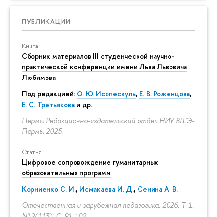
ПУБЛИКАЦИИ
Книга
Сборник материалов III студенческой научно-
практической конференции имени Льва Львовича
Любимова
Под редакцией:
О. Ю. Исопескуль
,
Е. В. Роженцова
,
Е. С. Третьякова
и др.
Пермь: Редакционно-издательский отдел НИУ ВШЭ-
Пермь, 2025.
Статья
Цифровое сопровождение гуманитарных
образовательных программ
Корниенко С. И.
,
Исмакаева И. Д.
,
Сенина А. В.
Отечественная и зарубежная педагогика. 2026. Т. 1.
№ 2(113).
С. 91-102.