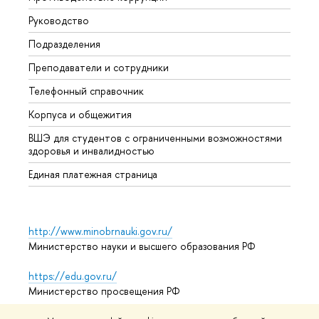
Руководство
Прием
Подразделения
Иност
Преподаватели и сотрудники
Допол
Телефонный справочник
Униве
Корпуса и общежития
Обрат
ВШЭ для студентов с ограниченными возможностями
здоровья и инвалидностью
Единая платежная страница
http://www.minobrnauki.gov.ru/
Министерство науки и высшего образования РФ
https://edu.gov.ru/
Министерство просвещения РФ