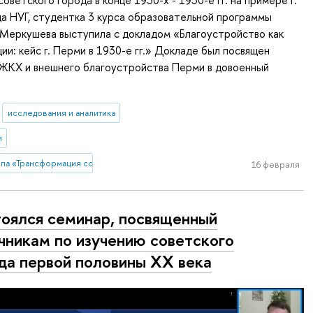
а НУГ, студентка 3 курса образовательной программы
Меркушева выступила с докладом «Благоустройство как
ии: кейс г. Перми в 1930-е гг.» Докладе был посвящен
ЖКХ и внешнего благоустройства Перми в довоенный
исследования и аналитика
и
па «Трансформация советского города в конце 1930-х - 1950-е гг. на приме
16 февраля
оялся семинар, посвященный
чникам по изучению советского
да первой половины XX века