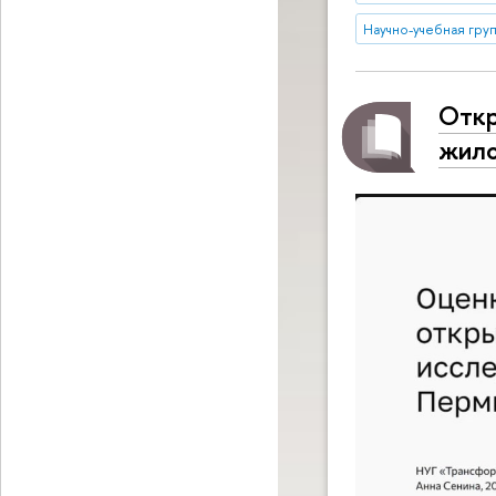
Научно-учебная груп
Откр
жило