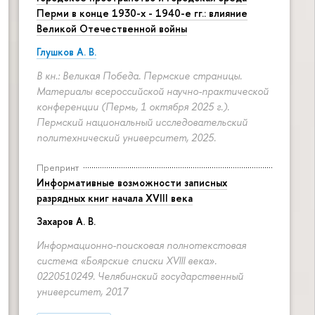
Перми в конце 1930-х - 1940-е гг.: влияние
Великой Отечественной войны
Глушков А. В.
ре г. Перми»
В кн.: Великая Победа. Пермские страницы.
Материалы всероссийской научно-практической
конференции (Пермь, 1 октября 2025 г.).
Пермский национальный исследовательский
политехнический университет, 2025.
Препринт
Информативные возможности записных
разрядных книг начала XVIII века
Захаров А. В.
Информационно-поисковая полнотекстовая
система «Боярские списки XVIII века».
0220510249. Челябинский государственный
университет, 2017