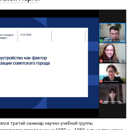
ялся третий семинар научно-учебной группы
ветского города в конце 1930-х - 1950-е гг. на примере г.