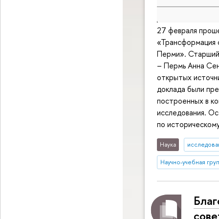
27 февраля прош
«Трансформация со
Перми». Старший
– Пермь Анна Се
открытых источни
доклада были пре
построенных в ко
исследования. О
по историческом
Наука
исследован
Научно-учебная груп
Благ
сове