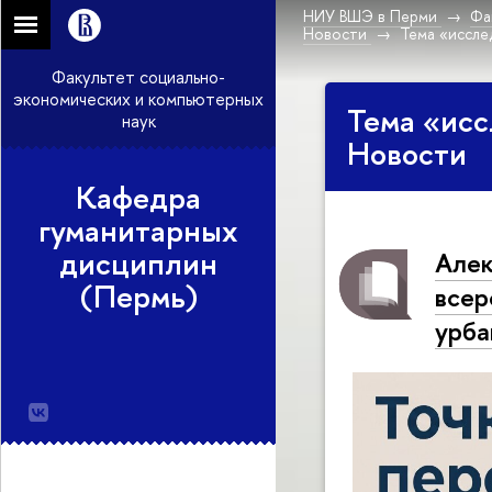
НИУ ВШЭ в Перми
Фа
Новости
Тема «иссле
Факультет социально-
экономических и компьютерных
Тема «исс
наук
Новости
Кафедра
гуманитарных
дисциплин
Алек
(Пермь)
всер
урба