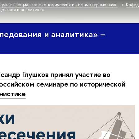
культет социально-экономических и компьютерных наук
Кафед
дования и аналитика»
ледования и аналитика» –
сандр Глушков принял участие во
оссийском семинаре по исторической
нистике