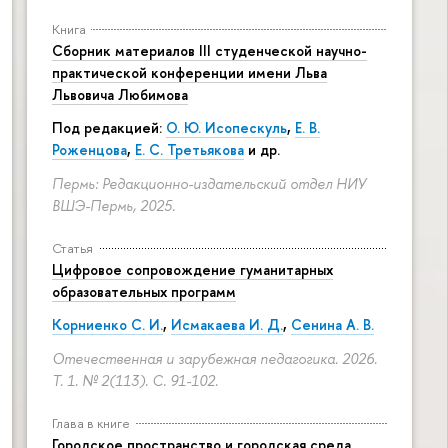
Книга
Сборник материалов III студенческой научно-
практической конференции имени Льва
Львовича Любимова
Под редакцией:
О. Ю. Исопескуль
,
Е. В.
Роженцова
,
Е. С. Третьякова
и др.
Пермь: Редакционно-издательский отдел НИУ
ВШЭ-Пермь, 2025.
Статья
Цифровое сопровождение гуманитарных
образовательных программ
Корниенко С. И.
,
Исмакаева И. Д.
,
Сенина А. В.
Отечественная и зарубежная педагогика. 2026.
Т. 1. № 2(113).
С. 91-102.
Глава в книге
Городское пространство и городская среда