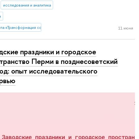
исследования и аналитика
и
па «Трансформация советского города в конце 1930-х - 1950-е гг. на приме
11 июня
дские праздники и городское
транство Перми в позднесоветский
од: опыт исследовательского
рвью