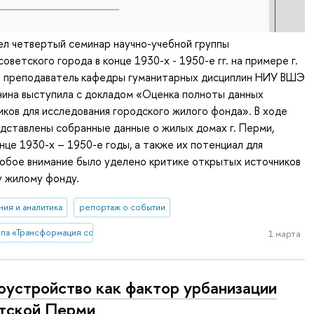
ел четвертый семинар научно-учебной группы
ветского города в конце 1930-х - 1950-е гг. на примере г.
 преподаватель кафедры гуманитарных дисциплин НИУ ВШЭ
нина выступила с докладом «Оценка полноты данных
ков для исследования городского жилого фонда». В ходе
дставлены собранные данные о жилых домах г. Перми,
нце 1930-х – 1950-е годы, а также их потенциал для
собое внимание было уделено критике открытых источников
у жилому фонду.
ия и аналитика
репортаж о событии
па «Трансформация советского города в конце 1930-х - 1950-е гг. на приме
1 марта
оустройство как фактор урбанизации
тской Перми