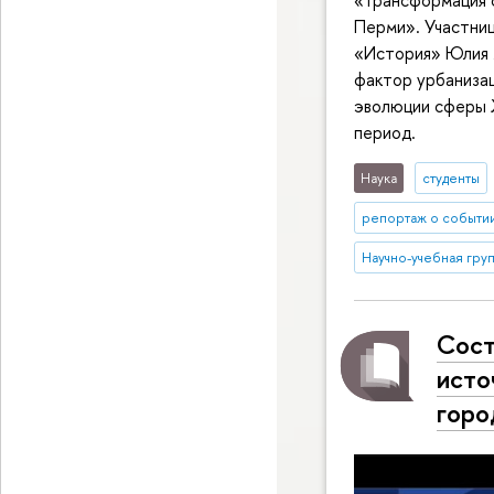
Перми». Участниц
«История» Юлия 
фактор урбанизац
эволюции сферы 
период.
Наука
студенты
репортаж о событи
Научно-учебная груп
Сост
исто
горо