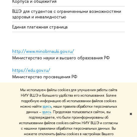
Корпуса и общежития
Обрат
ВШЭ для студентов с ограниченными возможностями
здоровья и инвалидностью
Единая платежная страница
http://www.minobrnauki.gov.ru/
Министерство науки и высшего образования РФ
https://edu.gov.ru/
Министерство просвещения РФ
https://elearning.hse.ru/mooc
Мы используем файлы cookies для улучшения работы сайта
Массовые открытые онлайн-курсы
НИУ ВШЭ и большего удобства его использования. Более
подробную информацию об использовании файлов cookies
можно найти
здесь
, наши правила обработки персональных
данных –
здесь
. Продолжая пользоваться сайтом, вы
✖
подтверждаете, что были проинформированы об
© НИУ ВШЭ 1993–2026
Условия использования материалов
использовании файлов cookies сайтом НИУ ВШЭ и согласны
Адреса и контакты
Карта сайта
с нашими правилами обработки персональных данных. Вы
можете отключить файлы cookies в настройках Вашего
Редактору