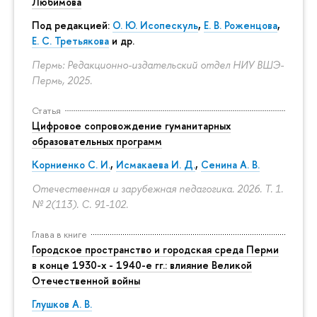
Любимова
Под редакцией:
О. Ю. Исопескуль
,
Е. В. Роженцова
,
Е. С. Третьякова
и др.
Пермь: Редакционно-издательский отдел НИУ ВШЭ-
Пермь, 2025.
Статья
Цифровое сопровождение гуманитарных
образовательных программ
Корниенко С. И.
,
Исмакаева И. Д.
,
Сенина А. В.
Отечественная и зарубежная педагогика. 2026. Т. 1.
№ 2(113).
С. 91-102.
Глава в книге
Городское пространство и городская среда Перми
в конце 1930-х - 1940-е гг.: влияние Великой
Отечественной войны
Глушков А. В.