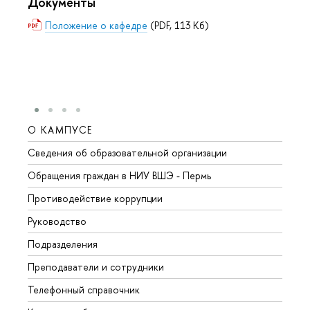
Документы
Положение о кафедре
(PDF, 113 Кб)
О КАМПУСЕ
ОБР
Сведения об образовательной организации
Довуз
Обращения граждан в НИУ ВШЭ - Пермь
Олим
Противодействие коррупции
Прием
Руководство
Прием
Подразделения
Иност
Преподаватели и сотрудники
Допол
Телефонный справочник
Униве