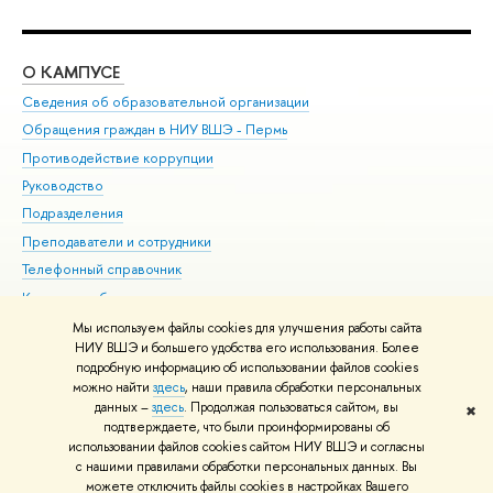
О КАМПУСЕ
ОБ
Сведения об образовательной организации
Дов
Обращения граждан в НИУ ВШЭ - Пермь
Ол
Противодействие коррупции
При
Руководство
При
Подразделения
Ин
Преподаватели и сотрудники
До
Телефонный справочник
Уни
Корпуса и общежития
Обр
ВШЭ для студентов с ограниченными возможностями
Мы используем файлы cookies для улучшения работы сайта
здоровья и инвалидностью
НИУ ВШЭ и большего удобства его использования. Более
подробную информацию об использовании файлов cookies
Единая платежная страница
можно найти
здесь
, наши правила обработки персональных
данных –
здесь
. Продолжая пользоваться сайтом, вы
✖
Редактору
подтверждаете, что были проинформированы об
© НИУ ВШЭ 1993–2026
Условия использования материалов
Адреса
использовании файлов cookies сайтом НИУ ВШЭ и согласны
с нашими правилами обработки персональных данных. Вы
и контакты
Карта сайта
можете отключить файлы cookies в настройках Вашего
Шрифты HSE Sans и HSE Slab разработаны в
Школе дизайна НИУ ВШЭ