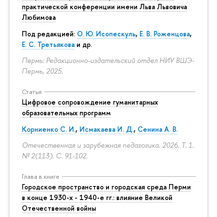
практической конференции имени Льва Львовича
Любимова
Под редакцией:
О. Ю. Исопескуль
,
Е. В. Роженцова
,
Е. С. Третьякова
и др.
Пермь: Редакционно-издательский отдел НИУ ВШЭ-
Пермь, 2025.
Статья
Цифровое сопровождение гуманитарных
образовательных программ
Корниенко С. И.
,
Исмакаева И. Д.
,
Сенина А. В.
Отечественная и зарубежная педагогика. 2026. Т. 1.
№ 2(113).
С. 91-102.
Глава в книге
Городское пространство и городская среда Перми
в конце 1930-х - 1940-е гг.: влияние Великой
Отечественной войны