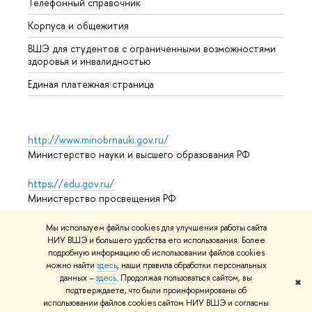
Телефонный справочник
Униве
Корпуса и общежития
Обрат
ВШЭ для студентов с ограниченными возможностями
здоровья и инвалидностью
Единая платежная страница
http://www.minobrnauki.gov.ru/
Министерство науки и высшего образования РФ
https://edu.gov.ru/
Министерство просвещения РФ
https://elearning.hse.ru/mooc
Мы используем файлы cookies для улучшения работы сайта
НИУ ВШЭ и большего удобства его использования. Более
Массовые открытые онлайн-курсы
подробную информацию об использовании файлов cookies
можно найти
здесь
, наши правила обработки персональных
данных –
здесь
. Продолжая пользоваться сайтом, вы
✖
подтверждаете, что были проинформированы об
© НИУ ВШЭ 1993–2026
Условия использования материалов
использовании файлов cookies сайтом НИУ ВШЭ и согласны
Адреса и контакты
Карта сайта