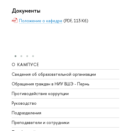
Документы
Положение о кафедре
(PDF, 113 Кб)
О КАМПУСЕ
ОБР
Сведения об образовательной организации
Довуз
Обращения граждан в НИУ ВШЭ - Пермь
Олим
Противодействие коррупции
Прием
Руководство
Прием
Подразделения
Иност
Преподаватели и сотрудники
Допол