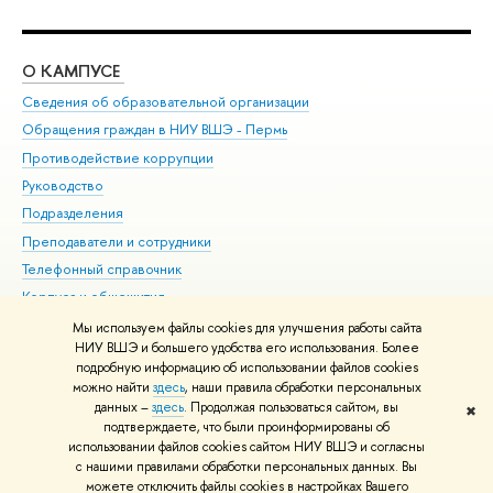
О КАМПУСЕ
ОБ
Сведения об образовательной организации
Дов
Обращения граждан в НИУ ВШЭ - Пермь
Ол
Противодействие коррупции
При
Руководство
При
Подразделения
Ин
Преподаватели и сотрудники
До
Телефонный справочник
Уни
Корпуса и общежития
Обр
ВШЭ для студентов с ограниченными возможностями
Мы используем файлы cookies для улучшения работы сайта
здоровья и инвалидностью
НИУ ВШЭ и большего удобства его использования. Более
подробную информацию об использовании файлов cookies
Единая платежная страница
можно найти
здесь
, наши правила обработки персональных
данных –
здесь
. Продолжая пользоваться сайтом, вы
✖
Редактору
подтверждаете, что были проинформированы об
© НИУ ВШЭ 1993–2026
Условия использования материалов
Адреса
использовании файлов cookies сайтом НИУ ВШЭ и согласны
с нашими правилами обработки персональных данных. Вы
и контакты
Карта сайта
можете отключить файлы cookies в настройках Вашего
Шрифты HSE Sans и HSE Slab разработаны в
Школе дизайна НИУ ВШЭ