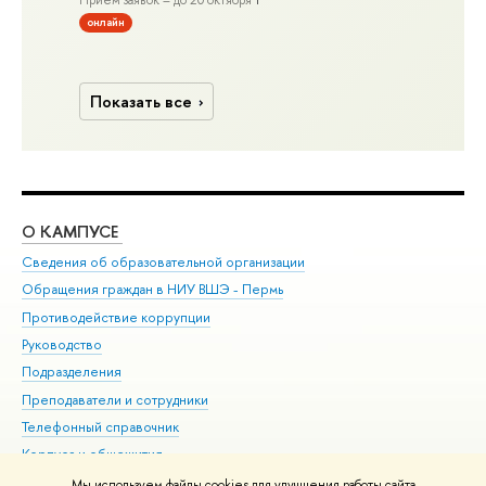
Прием заявок – до 20 октября
онлайн
Показать все
О КАМПУСЕ
ОБ
Сведения об образовательной организации
Дов
Обращения граждан в НИУ ВШЭ - Пермь
Ол
Противодействие коррупции
При
Руководство
При
Подразделения
Ин
Преподаватели и сотрудники
До
Телефонный справочник
Уни
Корпуса и общежития
Обр
ВШЭ для студентов с ограниченными возможностями
Мы используем файлы cookies для улучшения работы сайта