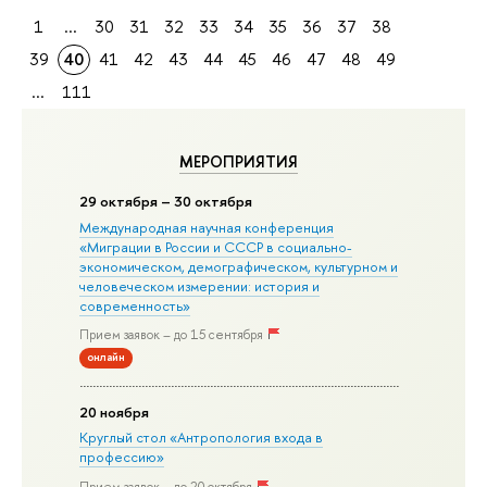
1
...
30
31
32
33
34
35
36
37
38
39
40
41
42
43
44
45
46
47
48
49
...
111
МЕРОПРИЯТИЯ
29 октября – 30 октября
Международная научная конференция
«Миграции в Росcии и СССР в социально-
экономическом, демографическом, культурном и
человеческом измерении: история и
современность»
Прием заявок – до 15 сентября
онлайн
20 ноября
Круглый стол «Антропология входа в
профессию»