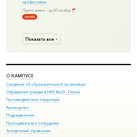
профессию»
Прием заявок – до 20 октября
онлайн
Показать все
О КАМПУСЕ
ОБ
Сведения об образовательной организации
Дов
Обращения граждан в НИУ ВШЭ - Пермь
Ол
Противодействие коррупции
При
Руководство
При
Подразделения
Ин
Преподаватели и сотрудники
До
Телефонный справочник
Уни