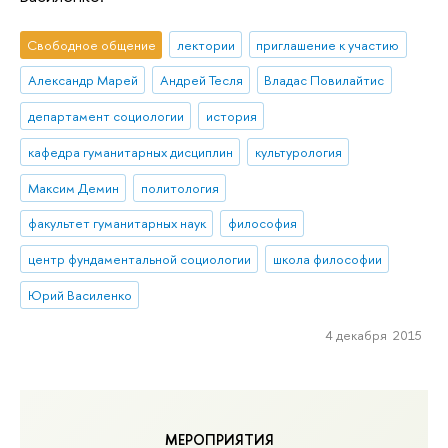
Свободное общение
лектории
приглашение к участию
Александр Марей
Андрей Тесля
Владас Повилайтис
департамент социологии
история
кафедра гуманитарных дисциплин
культурология
Максим Демин
политология
факультет гуманитарных наук
философия
центр фундаментальной социологии
школа философии
Юрий Василенко
4 декабря 2015
МЕРОПРИЯТИЯ