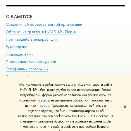
О КАМПУСЕ
ОБ
Сведения об образовательной организации
Дов
Обращения граждан в НИУ ВШЭ - Пермь
Ол
Противодействие коррупции
При
Руководство
При
Подразделения
Ин
Преподаватели и сотрудники
До
Телефонный справочник
Уни
Корпуса и общежития
Обр
ВШЭ для студентов с ограниченными возможностями
Мы используем файлы cookies для улучшения работы сайта
здоровья и инвалидностью
НИУ ВШЭ и большего удобства его использования. Более
подробную информацию об использовании файлов cookies
Единая платежная страница
можно найти
здесь
, наши правила обработки персональных
данных –
здесь
. Продолжая пользоваться сайтом, вы
✖
Редактору
подтверждаете, что были проинформированы об
© НИУ ВШЭ 1993–2026
Условия использования материалов
Адреса
использовании файлов cookies сайтом НИУ ВШЭ и согласны
с нашими правилами обработки персональных данных. Вы
и контакты
Карта сайта
можете отключить файлы cookies в настройках Вашего
Шрифты HSE Sans и HSE Slab разработаны в
Школе дизайна НИУ ВШЭ