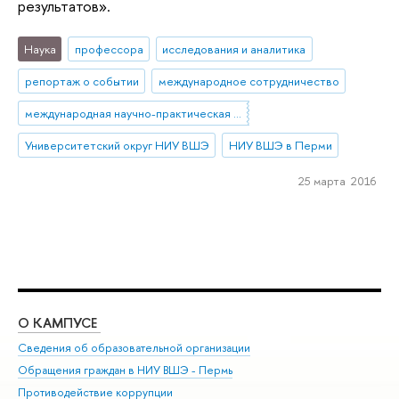
результатов».
Наука
профессора
исследования и аналитика
репортаж о событии
международное сотрудничество
международная научно-практическая конференция
Университетский округ НИУ ВШЭ
НИУ ВШЭ в Перми
25 марта 2016
О КАМПУСЕ
ОБ
Сведения об образовательной организации
Дов
Обращения граждан в НИУ ВШЭ - Пермь
Ол
Противодействие коррупции
При