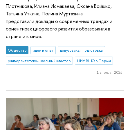
Плотникова, Илиана Исмакаева, Оксана Войшко,
Татьяна Уткина, Полина Муртазина
представили доклады о современных трендах и
ориентирах цифрового развития образования в
стране и в мире.
Общество
идеи и опыт
довузовская подготовка
университетско-школьный кластер
НИУ ВШЭ в Перми
1 апреля 2025