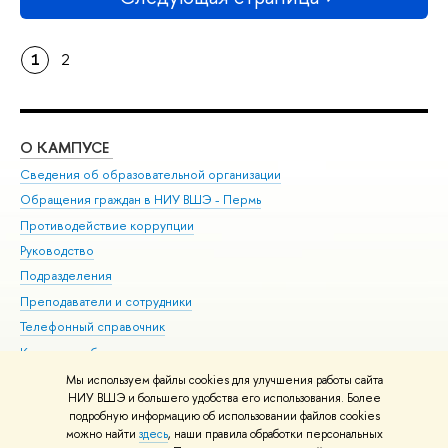
1
2
О КАМПУСЕ
ОБ
Сведения об образовательной организации
Дов
Обращения граждан в НИУ ВШЭ - Пермь
Ол
Противодействие коррупции
При
Руководство
При
Подразделения
Ин
Преподаватели и сотрудники
До
Телефонный справочник
Уни
Корпуса и общежития
Обр
ВШЭ для студентов с ограниченными возможностями
Мы используем файлы cookies для улучшения работы сайта
здоровья и инвалидностью
НИУ ВШЭ и большего удобства его использования. Более
подробную информацию об использовании файлов cookies
Единая платежная страница
можно найти
здесь
, наши правила обработки персональных