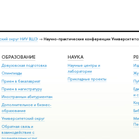
ский округ НИУ ВШЭ
→
Научно-практические конференции Университетск
ОБРАЗОВАНИЕ
НАУКА
Р
Довузовская подготовка
Научные центры и
Из
лаборатории
Олимпиады
Жу
Прикладные проекты
Прием в бакалавриат
Пу
Прием в магистратуру
Ед
и 
Иностранным абитуриентам
Ко
Дополнительное и бизнес-
образование
Би
Университетский округ
Ми
Пе
Обратная связь и
взаимодействие с
получателями услуг