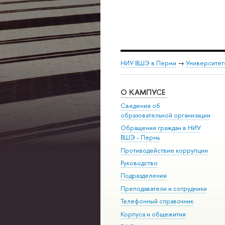
НИУ ВШЭ в Перми
→
Университет
О КАМПУСЕ
Сведения об
образовательной организации
Обращения граждан в НИУ
ВШЭ - Пермь
Противодействие коррупции
Руководство
Подразделения
Преподаватели и сотрудники
Телефонный справочник
Корпуса и общежития