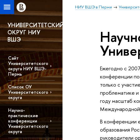
НИУ ВШЭ в Перми
Университ
УНИВЕРСИТЕТСКИЙ
Научн
ОКРУГ НИУ
ВШЭ
Униве
Сайт
Университетского
Ежегодно c 2007
округа НИУ ВШЭ-
Пермь
конференции по
только с участи
Список ОУ
проблематике и 
Университетского
округа
году масштаб ко
Международной Н
Научно-
практические
В конференции 
конференции
Университетского
образования Ро
округа
руководители ор