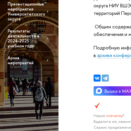
Презентационные
округа НИУ ВШЭ 
мероприятия
территорий Перм
Университетского
округа
Общим содержан
Результаты
обеспечения и м
деятельности в
2024-2025
учебном году
Подробную инфо
в
архиве конфер
Архив
мероприятий
Нашли
опечатку
?
Выделите её, нажмит
Сервис предназначе