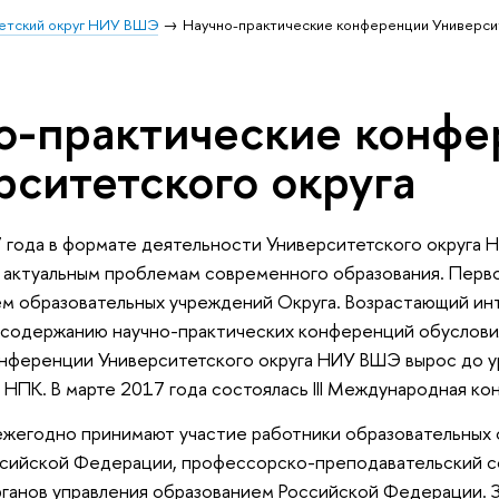
етский округ НИУ ВШЭ
Научно-практические конференции Универси
о-практические конф
рситетского округа
 года в формате деятельности Университетского округа
 актуальным проблемам современного образования. Перв
ем образовательных учреждений Округа. Возрастающий и
содержанию научно-практических конференций обусловил
нференции Университетского округа НИУ ВШЭ вырос до ур
ПК. В марте 2017 года состоялась III Международная кон
ежегодно принимают участие работники образовательных 
ссийской Федерации, профессорско-преподавательский со
ганов управления образованием Российской Федерации. З