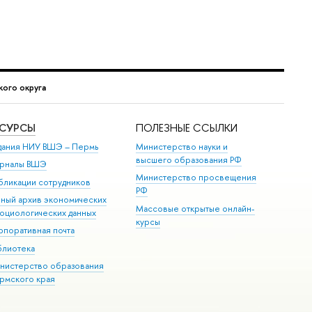
ого округа
ЕСУРСЫ
ПОЛЕЗНЫЕ ССЫЛКИ
дания НИУ ВШЭ ­– Пермь
Министерство науки и
высшего образования РФ
рналы ВШЭ
Министерство просвещения
бликации сотрудников
РФ
иный архив экономических
Массовые открытые онлайн-
социологических данных
курсы
рпоративная почта
блиотека
нистерство образования
рмского края