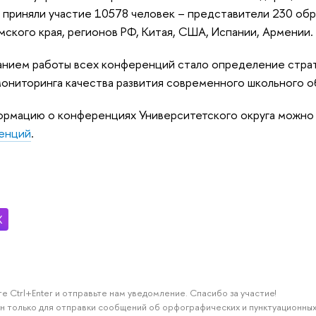
приняли участие 10578 человек – представители 230 обра
ского края, регионов РФ, Китая, США, Испании, Армении.
ием работы всех конференций стало определение стратег
ониторинга качества развития современного школьного об
рмацию о конференциях Университетского округа можно
енций
.
е Ctrl+Enter и отправьте нам уведомление. Спасибо за участие!
н только для отправки сообщений об орфографических и пунктуационных