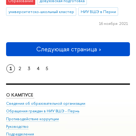
Образование
довузовская подготовка
университетско-школьный кластер
НИУ ВШЭ в Перми
16 ноября 2021
Следующая страница
1
2
3
4
5
О КАМПУСЕ
ОБ
Сведения об образовательной организации
Дов
Обращения граждан в НИУ ВШЭ - Пермь
Ол
Противодействие коррупции
При
Руководство
При
Подразделения
Ин