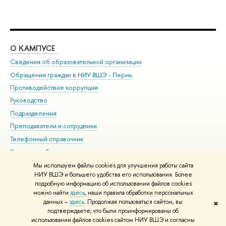
О КАМПУСЕ
ОБ
Сведения об образовательной организации
Дов
Обращения граждан в НИУ ВШЭ - Пермь
Ол
Противодействие коррупции
При
Руководство
При
Подразделения
Ин
Преподаватели и сотрудники
До
Телефонный справочник
Уни
Корпуса и общежития
Обр
ВШЭ для студентов с ограниченными возможностями
Мы используем файлы cookies для улучшения работы сайта
здоровья и инвалидностью
НИУ ВШЭ и большего удобства его использования. Более
подробную информацию об использовании файлов cookies
Единая платежная страница
можно найти
здесь
, наши правила обработки персональных
данных –
здесь
. Продолжая пользоваться сайтом, вы
✖
Редактору
подтверждаете, что были проинформированы об
© НИУ ВШЭ 1993–2026
Условия использования материалов
Адреса
использовании файлов cookies сайтом НИУ ВШЭ и согласны