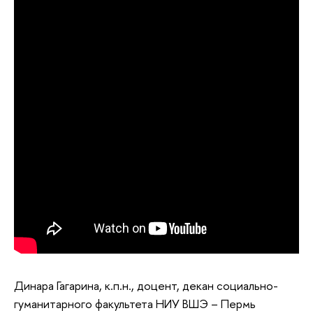
Динара Гагарина, к.п.н., доцент, декан социально-
гуманитарного факультета НИУ ВШЭ – Пермь