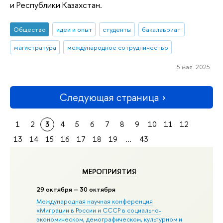
и Республики Казахстан.
Общество
идеи и опыт
студенты
бакалавриат
магистратура
международное сотрудничество
5 мая 2025
Следующая страница
1
2
3
4
5
6
7
8
9
10
11
12
13
14
15
16
17
18
19
...
43
МЕРОПРИЯТИЯ
29 октября – 30 октября
Международная научная конференция
«Миграции в Росcии и СССР в социально-
экономическом, демографическом, культурном и