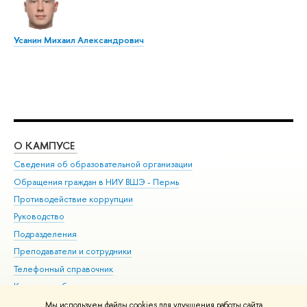
Усанин Михаил Александрович
О КАМПУСЕ
ОБ
Сведения об образовательной организации
Дов
Обращения граждан в НИУ ВШЭ - Пермь
Ол
Противодействие коррупции
При
Руководство
При
Подразделения
Ин
Преподаватели и сотрудники
До
Телефонный справочник
Уни
Корпуса и общежития
Обр
ВШЭ для студентов с ограниченными возможностями
Мы используем файлы cookies для улучшения работы сайта