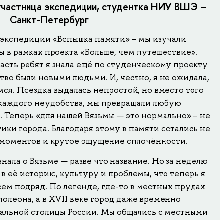
 участница экспедиции, студентка НИУ ВШЭ –
Санкт-Петербург
в экспедиции «Вспышка памяти» – мы изучали
 в рамках проекта «Больше, чем путешествие».
часть ребят я знала ещё по студенческому проекту
ство были новыми людьми. И, честно, я не ожидала,
мся. Поездка выдалась непростой, но вместо того
а каждого неудобства, мы превращали любую
. Теперь «для нашей Вязьмы — это нормально» – не
тики города. Благодаря этому в памяти остались не
 моментов и крутое ощущение сплочённости.
знала о Вязьме — разве что название. Но за неделю
 в её историю, культуру и проблемы, что теперь я
всем подряд. По легенде, где-то в местных прудах
полеона, а в XVII веке город даже временно
альной столицы России. Мы общались с местными