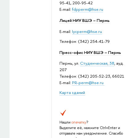
95-41, 200-95-42
E-mail:
fdpperm@hse.ru
Лицей НИУ ВШЭ – Пермь
E-mail:
lycperm@hse.ru
Телефон: (342) 254-41-79
Пресс-офис НИУ ВШЭ – Пермь
Пермь, ул.
Студенческая, 38
, ауд.
207
Телефон: (342) 205-52-23, 66021
E-mail:
PR-perm@hse.ru
Карта зданий
Нашли
опечатку
?
Выделите её, нажмите Ctrl+Enter и
отправьте нам уведомление. Спасибо