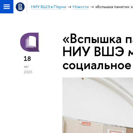
НИУ ВШЭ в Перми
Новости
«Вспышка памяти»: 
«Вспышка п
НИУ ВШЭ ме
18
социальное
авг
2025