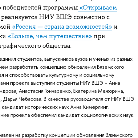
о победителей программы
«Открываем
я реализуется НИУ ВШЭ совместно с
мой
«Россия — страна возможностей»
и
жи
«Больше, чем путешествие»
при
графического общества.
динил студентов, выпускников вузов и ученых из разных
ием разработать концепцию обновления Вяземского
я и способствовать культурному и социальному
рами проекта выступили студенты НИУ ВШЭ – Анна
ндрова, Анастасия Гончаренко, Екатерина Межорина,
а, Дарья Чебасова. В качестве руководителя от НИУ ВШЭ
 кандидат исторических наук Анна Кимерлинг.
ие проекта обеспечил кандидат социологических наук
авлен на разработку концепции обновления Вяземского