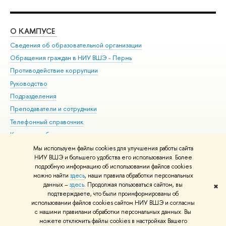
О КАМПУСЕ
ОБ
Сведения об образовательной организации
Дов
Обращения граждан в НИУ ВШЭ - Пермь
Ол
Противодействие коррупции
При
Руководство
При
Подразделения
Ин
Преподаватели и сотрудники
До
Телефонный справочник
Уни
Корпуса и общежития
Обр
ВШЭ для студентов с ограниченными возможностями
Мы используем файлы cookies для улучшения работы сайта
здоровья и инвалидностью
НИУ ВШЭ и большего удобства его использования. Более
подробную информацию об использовании файлов cookies
Единая платежная страница
можно найти
здесь
, наши правила обработки персональных
данных –
здесь
. Продолжая пользоваться сайтом, вы
✖
Редактору
подтверждаете, что были проинформированы об
© НИУ ВШЭ 1993–2026
Условия использования материалов
Адреса
использовании файлов cookies сайтом НИУ ВШЭ и согласны
с нашими правилами обработки персональных данных. Вы
и контакты
Карта сайта
можете отключить файлы cookies в настройках Вашего
Шрифты HSE Sans и HSE Slab разработаны в
Школе дизайна НИУ ВШЭ