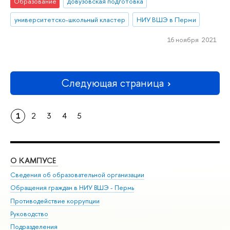
Образование
довузовская подготовка
университетско-школьный кластер
НИУ ВШЭ в Перми
16 ноября 2021
Следующая страница
1
2
3
4
5
О КАМПУСЕ
ОБ
Сведения об образовательной организации
Дов
Обращения граждан в НИУ ВШЭ - Пермь
Ол
Противодействие коррупции
При
Руководство
При
Подразделения
Ин