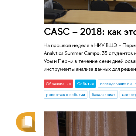
CASC – 2018: как эт
На прошлой неделе в НИУ ВШЭ – Пермь
Analytics Summer Camp». 35 студентов
Уфы и Перми в течение семи дней осва
инструменты анализа данных для решен
Образование
События
исследования и ан
репортаж о событии
бакалавриат
магист