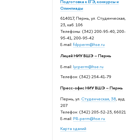
Подготовка к ЕГЭ, конкурсы и
Олимпиады
614017, Пермь, ул. Студенческая,
23, каб. 106
Телефоны: (342) 200-95-40, 200-
95-41, 200-95-42
E-mail:
fdpperm@hse.ru
Лицей НИУ ВШЭ – Пермь
E-mail:
lycperm@hse.ru
Телефон: (342) 254-41-79
Пресс-офис НИУ ВШЭ – Пермь
Пермь, ул.
Студенческая, 38
, ауд.
207
Телефон: (342) 205-52-23, 66021
E-mail:
PR-perm@hse.ru
Карта зданий