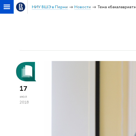
НИУ ВШЭ в Перми
Новости
Тема «бакалавриат»
17
июл
2018