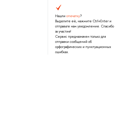
Нашли
опечатку
?
Выделите её, нажмите Ctrl+Enter и
отправьте нам уведомление. Спасибо
за участие!
Сервис предназначен только для
отправки сообщений об
орфографических и пунктуационных
ошибках.