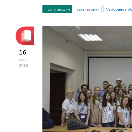
Поступающим
бакалавриат
Свободное о
16
июл
2018