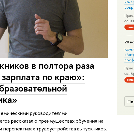
изме
совр
Прием
сентя
онла
20 н
Круг
«Ант
проф
ников в полтора раза
Прием
 зарплата по краю»:
октяб
онла
образовательной
ика»
По
демическими руководителями
егов рассказал о преимуществах обучения на
и перспективах трудоустройства выпускников.