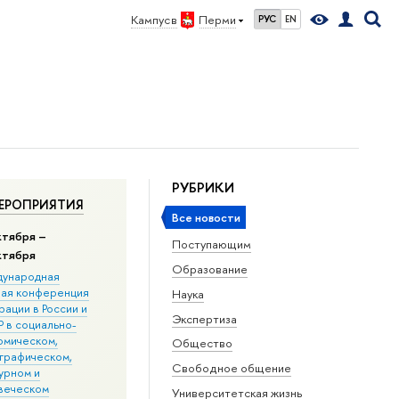
Кампус в
Перми
РУС
EN
РУБРИКИ
ЕРОПРИЯТИЯ
Все новости
ктября –
Поступающим
ктября
Образование
ународная
ная конференция
Наука
ации в Росcии и
Экспертиза
 в социально-
омическом,
Общество
графическом,
Свободное общение
урном и
веческом
Университетская жизнь