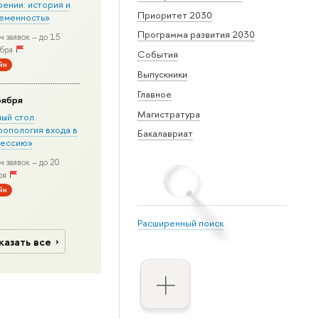
рении: история и
Приоритет 2030
еменность»
Программа развития 2030
 заявок – до 15
бря
События
йн
Выпускники
Главное
оября
Магистратура
лый стол
ропология входа в
Бакалавриат
ессию»
 заявок – до 20
ря
йн
Расширенный поиск
казать все