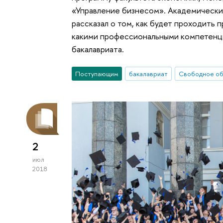
«Управление бизнесом». Академическ
рассказал о том, как будет проходить 
какими профессиональными компетенци
бакалавриата.
Поступающим
бакалавриат
Свободное о
2
июл
2018