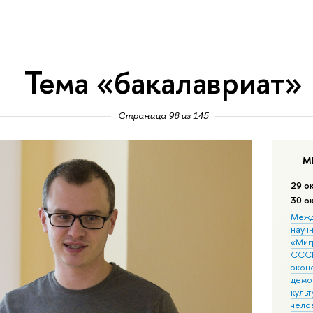
Тема «бакалавриат»
Страница 98 из 145
М
29 о
30 о
Межд
науч
«Мигр
СССР
экон
демо
культ
чело