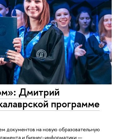
ом»: Дмитрий
акалаврской программе
ем документов на новую образовательную
еджмента и бизнес-информатики —