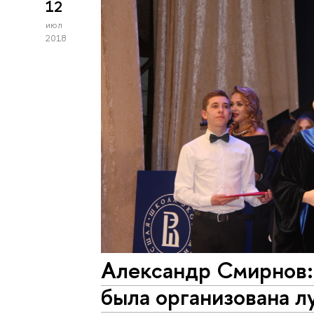
12
июл
2018
Александр Смирнов:
была организована 