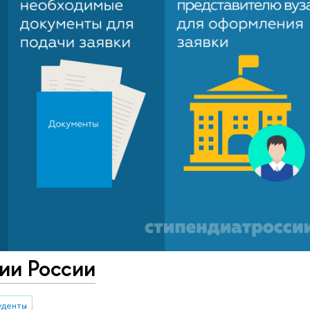
ии России
уденты