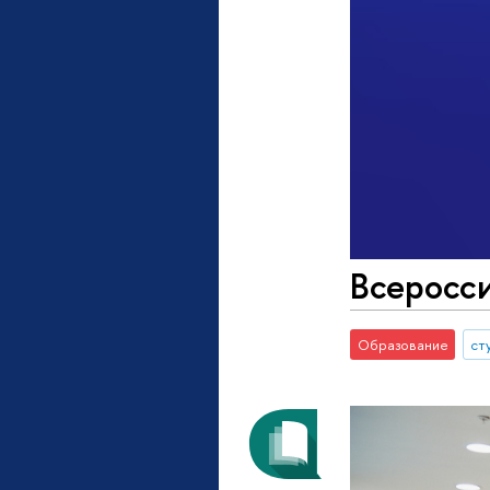
Всеросси
Образование
ст