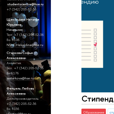
studentscentre@hse.ru
+7 (342) 205-52-36
Щеколдина Наталья
Юрьевна
Начальник
Тел.: +7 (342) 205-52-36
Вн. 6106
NSHCHekoldina@hse.ru
Старкова
Софья
Алексеевна
Аналитик
Тел.: +7 (342) 205-52-36
Вн.6176
sastarkova@hse.ru
Фенцель Любовь
Алексеевна
Стипенд
Делопроизводитель
+7 (342) 205-52-36
Вн. 6156
Образование
ст
LFentcel@hse.ru