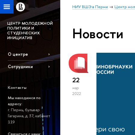
НИУ ВШЭ в Перми
Центр мол
ЦЕНТР МОЛОДЕЖНОЙ
Новости
ПОЛИТИКИ И
СТУДЕНЧЕСКИХ
ИНИЦИАТИВ
О центре
Сотрудники
22
Контакты
мар
2022
Мы находимся по
адресу:
г. Пермь, бульвар
Гагарина, д. 37, кабинет
119
Связаться с нами: