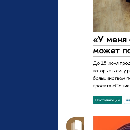
«У меня 
может п
До 15 июня прод
которые в силу 
большинством по
проекта «Социал
Поступающим
ид