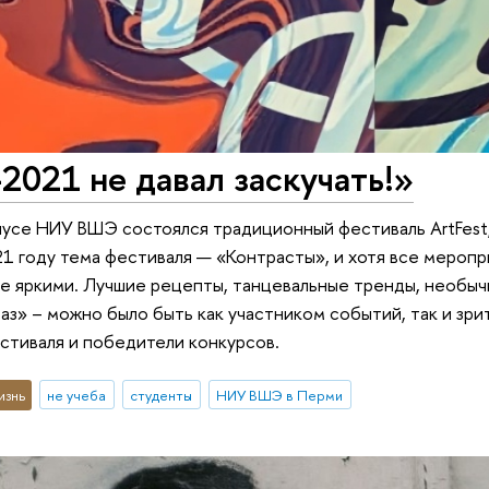
-2021 не давал заскучать!»
пусе НИУ ВШЭ состоялся традиционный фестиваль ArtFest
21 году тема фестиваля — «Контрасты», и хотя все меропр
е яркими. Лучшие рецепты, танцевальные тренды, необыч
з» – можно было быть как участником событий, так и зри
стиваля и победители конкурсов.
изнь
не учеба
студенты
НИУ ВШЭ в Перми