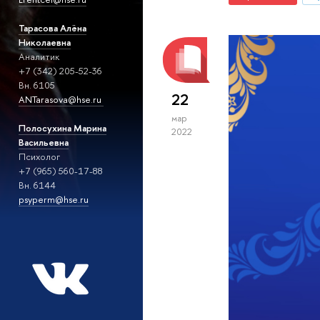
Тарасова Алёна
Николаевна
Аналитик
+7 (342) 205-52-36
Вн. 6105
22
ANTarasova@hse.ru
мар
Полосухина Марина
2022
Васильевна
Психолог
+7 (965) 560-17-88
Вн. 6144
psyperm@hse.ru