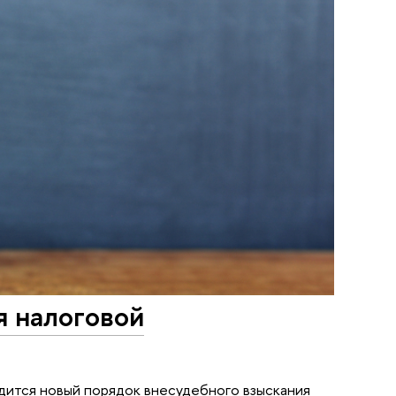
я налоговой
дится новый порядок внесудебного взыскания