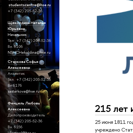
studentscentre@hse.ru
+7 (342) 205-52-36
Щеколдина Наталья
Юрьевна
Начальник
Тел.: +7 (342) 205-52-36
Вн. 6106
NSHCHekoldina@hse.ru
Старкова
Софья
Алексеевна
Аналитик
Тел.: +7 (342) 205-52-36
Вн.6176
sastarkova@hse.ru
Фенцель Любовь
215 лет 
Алексеевна
Делопроизводитель
+7 (342) 205-52-36
25 июня 1811 го
Вн. 6156
учреждено Стати
LFentcel@hse.ru