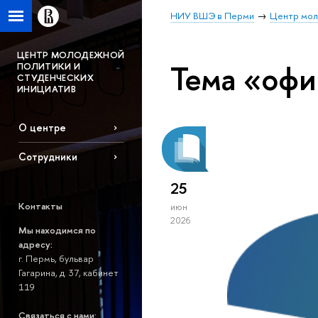
НИУ ВШЭ в Перми
Центр мол
ЦЕНТР МОЛОДЕЖНОЙ
Тема «оф
ПОЛИТИКИ И
СТУДЕНЧЕСКИХ
ИНИЦИАТИВ
О центре
Сотрудники
25
Контакты
июн
2026
Мы находимся по
адресу:
г. Пермь, бульвар
Гагарина, д. 37, кабинет
119
Связаться с нами: