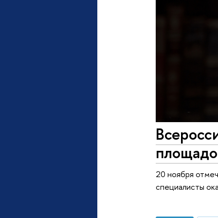
Всеросси
площадо
20 ноября отмеч
специалисты ок