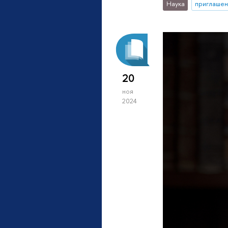
Наука
приглашен
20
ноя
2024