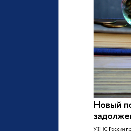
Новый п
задолже
УФНС России по 