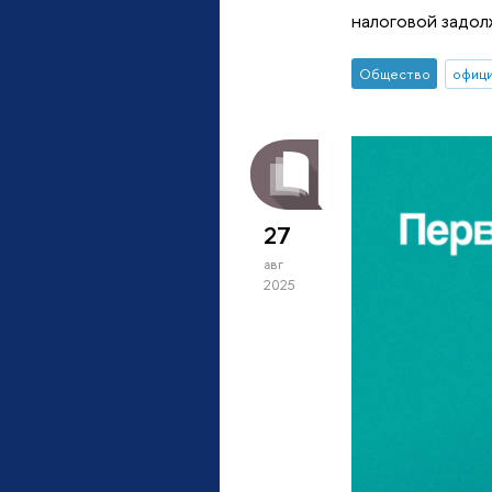
налоговой задол
Общество
офиц
27
авг
2025