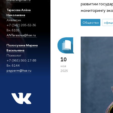
развитии госуда
мониторингу эко
Тарасова Алёна
Николаевна
Аналитик
Общество
офиц
+7 (342) 205-52-36
Вн. 6105
ANTarasova@hse.ru
Полосухина Марина
Васильевна
Психолог
10
+7 (965) 560-17-88
Вн. 6144
ноя
psyperm@hse.ru
2025