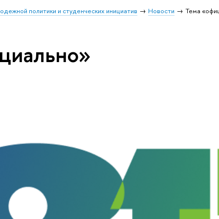
одежной политики и студенческих инициатив
Новости
Тема «офи
ициально»