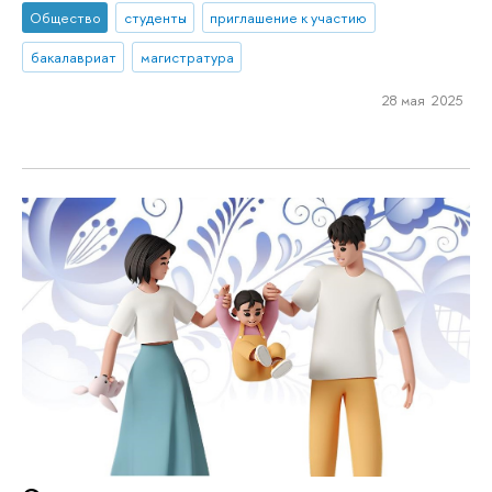
Общество
студенты
приглашение к участию
бакалавриат
магистратура
28 мая 2025