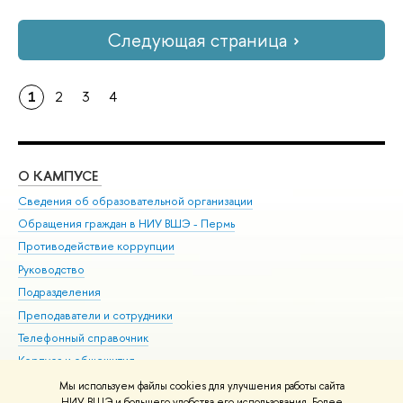
Следующая страница
1
2
3
4
О КАМПУСЕ
ОБ
Сведения об образовательной организации
Дов
Обращения граждан в НИУ ВШЭ - Пермь
Ол
Противодействие коррупции
При
Руководство
При
Подразделения
Ин
Преподаватели и сотрудники
До
Телефонный справочник
Уни
Корпуса и общежития
Обр
ВШЭ для студентов с ограниченными возможностями
Мы используем файлы cookies для улучшения работы сайта
здоровья и инвалидностью
НИУ ВШЭ и большего удобства его использования. Более