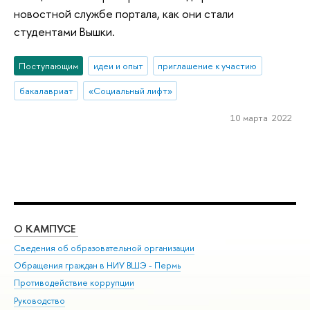
новостной службе портала, как они стали
студентами Вышки.
Поступающим
идеи и опыт
приглашение к участию
бакалавриат
«Социальный лифт»
10 марта 2022
О КАМПУСЕ
ОБ
Сведения об образовательной организации
Дов
Обращения граждан в НИУ ВШЭ - Пермь
Ол
Противодействие коррупции
При
Руководство
При