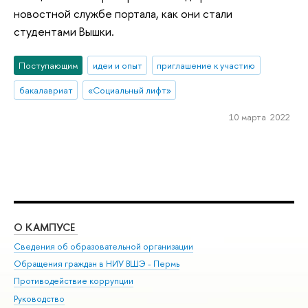
новостной службе портала, как они стали
студентами Вышки.
Поступающим
идеи и опыт
приглашение к участию
бакалавриат
«Социальный лифт»
10 марта 2022
О КАМПУСЕ
ОБ
Сведения об образовательной организации
Дов
Обращения граждан в НИУ ВШЭ - Пермь
Ол
Противодействие коррупции
При
Руководство
При