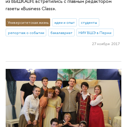
из ВЫШКАLIFE встретились с главным редактором
газеты «Business Class».
Университетская жизнь
идеи и опыт
студенты
репортаж о событии
бакалавриат
НИУ ВШЭ в Перми
27 ноября 2017