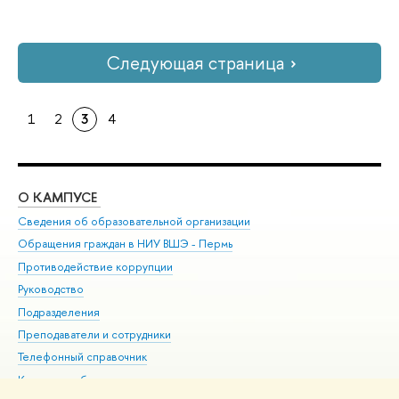
Следующая страница
1
2
3
4
О КАМПУСЕ
ОБ
Сведения об образовательной организации
Дов
Обращения граждан в НИУ ВШЭ - Пермь
Ол
Противодействие коррупции
При
Руководство
При
Подразделения
Ин
Преподаватели и сотрудники
До
Телефонный справочник
Уни
Корпуса и общежития
Обр