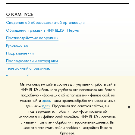
О КАМПУСЕ
ОБ
Сведения об образовательной организации
Дов
Обращения граждан в НИУ ВШЭ - Пермь
Ол
Противодействие коррупции
При
Руководство
При
Подразделения
Ин
Преподаватели и сотрудники
До
Телефонный справочник
Уни
Корпуса и общежития
Обр
ВШЭ для студентов с ограниченными возможностями
Мы используем файлы cookies для улучшения работы сайта
здоровья и инвалидностью
НИУ ВШЭ и большего удобства его использования. Более
подробную информацию об использовании файлов cookies
Единая платежная страница
можно найти
здесь
, наши правила обработки персональных
данных –
здесь
. Продолжая пользоваться сайтом, вы
✖
Редактору
подтверждаете, что были проинформированы об
© НИУ ВШЭ 1993–2026
Условия использования материалов
Адреса
использовании файлов cookies сайтом НИУ ВШЭ и согласны
с нашими правилами обработки персональных данных. Вы
и контакты
Карта сайта
можете отключить файлы cookies в настройках Вашего
Шрифты HSE Sans и HSE Slab разработаны в
Школе дизайна НИУ ВШЭ
браузера.