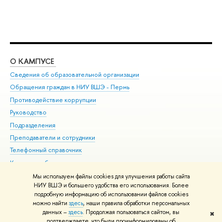
О КАМПУСЕ
ОБ
Сведения об образовательной организации
Дов
Обращения граждан в НИУ ВШЭ - Пермь
Ол
Противодействие коррупции
При
Руководство
При
Подразделения
Ин
Преподаватели и сотрудники
До
Телефонный справочник
Уни
Корпуса и общежития
Обр
ВШЭ для студентов с ограниченными возможностями
Мы используем файлы cookies для улучшения работы сайта
здоровья и инвалидностью
НИУ ВШЭ и большего удобства его использования. Более
подробную информацию об использовании файлов cookies
Единая платежная страница
можно найти
здесь
, наши правила обработки персональных
данных –
здесь
. Продолжая пользоваться сайтом, вы
✖
Редактору
подтверждаете, что были проинформированы об