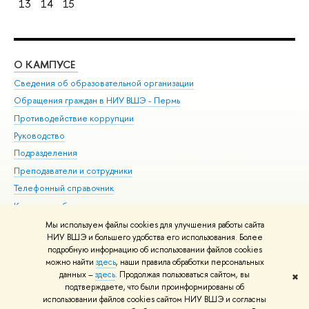
13
14
15
О КАМПУСЕ
ОБ
Сведения об образовательной организации
Дов
Обращения граждан в НИУ ВШЭ - Пермь
Ол
Противодействие коррупции
При
Руководство
При
Подразделения
Ин
Преподаватели и сотрудники
До
Телефонный справочник
Уни
Корпуса и общежития
Обр
ВШЭ для студентов с ограниченными возможностями
Мы используем файлы cookies для улучшения работы сайта
здоровья и инвалидностью
НИУ ВШЭ и большего удобства его использования. Более
подробную информацию об использовании файлов cookies
Единая платежная страница
можно найти
здесь
, наши правила обработки персональных
данных –
здесь
. Продолжая пользоваться сайтом, вы
✖
Редактору
подтверждаете, что были проинформированы об
© НИУ ВШЭ 1993–2026
Условия использования материалов
Адреса
использовании файлов cookies сайтом НИУ ВШЭ и согласны