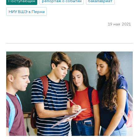
Поступающим
репортаж о событии
бакалавриат
НИУ ВШЭ в Перми
19 мая 2021