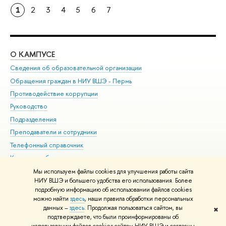
1
2
3
4
5
6
7
О КАМПУСЕ
ОБ
Сведения об образовательной организации
Дов
Обращения граждан в НИУ ВШЭ - Пермь
Ол
Противодействие коррупции
При
Руководство
При
Подразделения
Ин
Преподаватели и сотрудники
До
Телефонный справочник
Уни
Корпуса и общежития
Обр
ВШЭ для студентов с ограниченными возможностями
Мы используем файлы cookies для улучшения работы сайта
здоровья и инвалидностью
НИУ ВШЭ и большего удобства его использования. Более
подробную информацию об использовании файлов cookies
Единая платежная страница
можно найти
здесь
, наши правила обработки персональных
данных –
здесь
. Продолжая пользоваться сайтом, вы
✖
Редактору
подтверждаете, что были проинформированы об