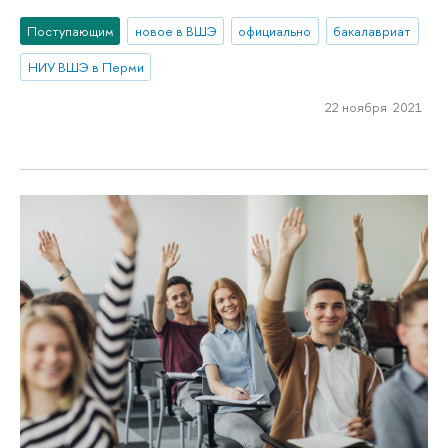
Поступающим
новое в ВШЭ
официально
бакалавриат
НИУ ВШЭ в Перми
22 ноября 2021