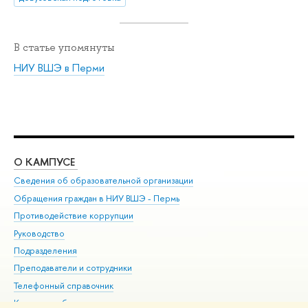
В статье упомянуты
НИУ ВШЭ в Перми
О КАМПУСЕ
ОБ
Сведения об образовательной организации
Дов
Обращения граждан в НИУ ВШЭ - Пермь
Ол
Противодействие коррупции
При
Руководство
При
Подразделения
Ин
Преподаватели и сотрудники
До
Телефонный справочник
Уни
Корпуса и общежития
Обр