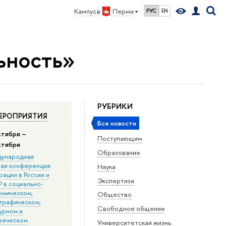
Кампус в
Перми
РУС
EN
ьность»
РУБРИКИ
ЕРОПРИЯТИЯ
Все новости
ктября –
Поступающим
ктября
Образование
ународная
ная конференция
Наука
ации в Росcии и
Экспертиза
 в социально-
омическом,
Общество
графическом,
Свободное общение
урном и
веческом
Университетская жизнь