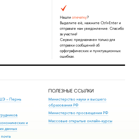
Нашли
опечатку
?
Выделите её, нажмите Ctrl+Enter и
отправьте нам уведомление. Спасибо
за участие!
Сервис предназначен только для
отправки сообщений об
орфографических и пунктуационных
ошибках.
ПОЛЕЗНЫЕ ССЫЛКИ
ШЭ ­– Пермь
Министерство науки и высшего
образования РФ
Министерство просвещения РФ
трудников
Массовые открытые онлайн-курсы
кономических и
их данных
 почта