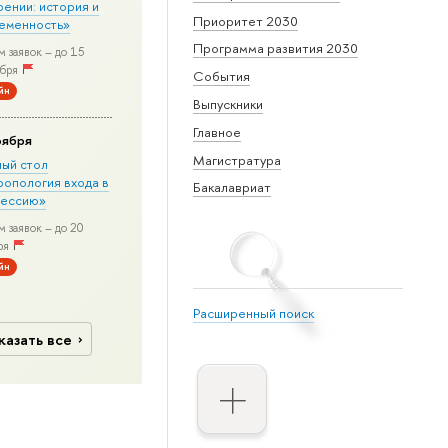
рении: история и
Приоритет 2030
еменность»
Программа развития 2030
 заявок – до 15
бря
События
йн
Выпускники
Главное
оября
Магистратура
лый стол
ропология входа в
Бакалавриат
ессию»
 заявок – до 20
ря
йн
Расширенный поиск
казать все