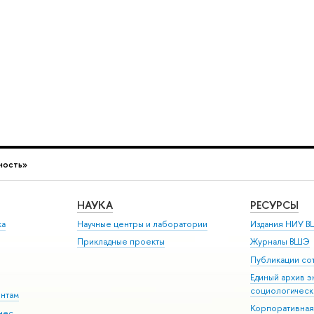
ность»
НАУКА
РЕСУРСЫ
ка
Научные центры и лаборатории
Издания НИУ В
Прикладные проекты
Журналы ВШЭ
Публикации со
Единый архив э
социологическ
ентам
Корпоративная
нес-