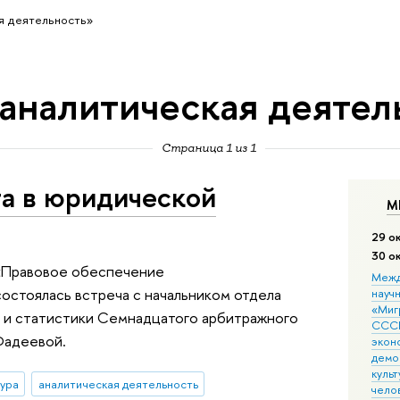
я деятельность»
«аналитическая деятел
Страница 1 из 1
та в юридической
М
29 о
30 о
 «Правовое обеспечение
Межд
остоялась встреча с начальником отдела
науч
«Мигр
и и статистики Семнадцатого арбитражного
СССР
Фадеевой.
экон
демо
культ
ура
аналитическая деятельность
чело