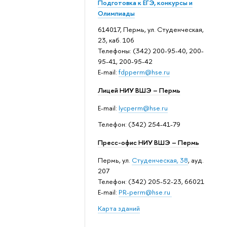
Подготовка к ЕГЭ, конкурсы и
Олимпиады
614017, Пермь, ул. Студенческая,
23, каб. 106
Телефоны: (342) 200-95-40, 200-
95-41, 200-95-42
E-mail:
fdpperm@hse.ru
Лицей НИУ ВШЭ – Пермь
E-mail:
lycperm@hse.ru
Телефон: (342) 254-41-79
Пресс-офис НИУ ВШЭ – Пермь
Пермь, ул.
Студенческая, 38
, ауд.
207
Телефон: (342) 205-52-23, 66021
E-mail:
PR-perm@hse.ru
Карта зданий