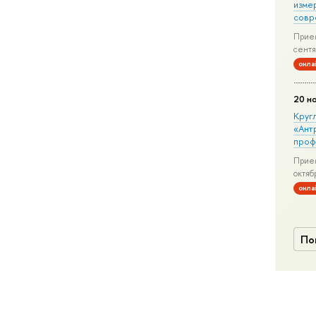
изме
совр
Прием
сентя
онла
20 н
Круг
«Ант
проф
Прием
октяб
онла
По