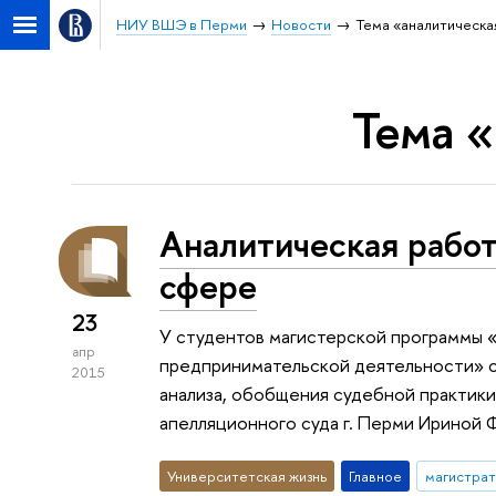
НИУ ВШЭ в Перми
Новости
Тема «аналитическа
Тема 
Аналитическая рабо
сфере
23
У студентов магистерской программы
апр
предпринимательской деятельности» с
2015
анализа, обобщения судебной практик
апелляционного суда г. Перми Ириной 
Университетская жизнь
Главное
магистрат